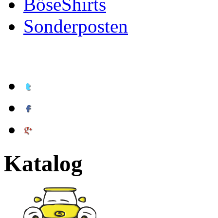
BöseShirts
Sonderposten
Katalog