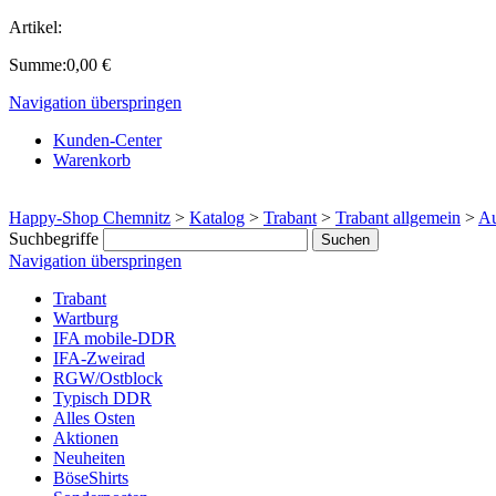
Artikel:
Summe:
0,00
€
Navigation überspringen
Kunden-Center
Warenkorb
Happy-Shop Chemnitz
>
Katalog
>
Trabant
>
Trabant allgemein
>
Au
Suchbegriffe
Navigation überspringen
Trabant
Wartburg
IFA mobile-DDR
IFA-Zweirad
RGW/Ostblock
Typisch DDR
Alles Osten
Aktionen
Neuheiten
BöseShirts