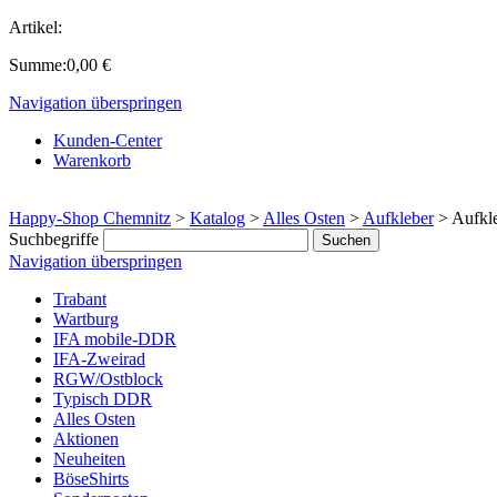
Artikel:
Summe:
0,00
€
Navigation überspringen
Kunden-Center
Warenkorb
Happy-Shop Chemnitz
>
Katalog
>
Alles Osten
>
Aufkleber
>
Aufkle
Suchbegriffe
Navigation überspringen
Trabant
Wartburg
IFA mobile-DDR
IFA-Zweirad
RGW/Ostblock
Typisch DDR
Alles Osten
Aktionen
Neuheiten
BöseShirts