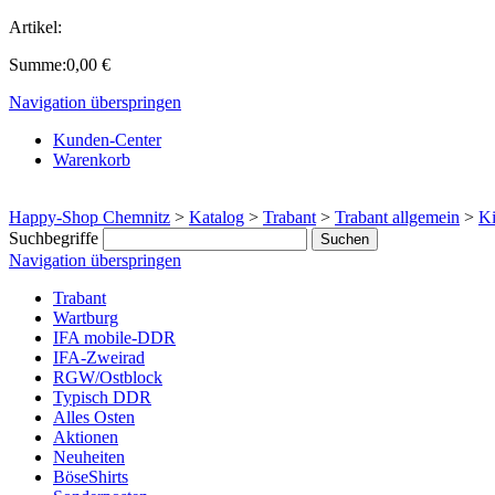
Artikel:
Summe:
0,00
€
Navigation überspringen
Kunden-Center
Warenkorb
Happy-Shop Chemnitz
>
Katalog
>
Trabant
>
Trabant allgemein
>
Ki
Suchbegriffe
Navigation überspringen
Trabant
Wartburg
IFA mobile-DDR
IFA-Zweirad
RGW/Ostblock
Typisch DDR
Alles Osten
Aktionen
Neuheiten
BöseShirts