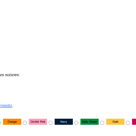
en notieren.
emnitz
.