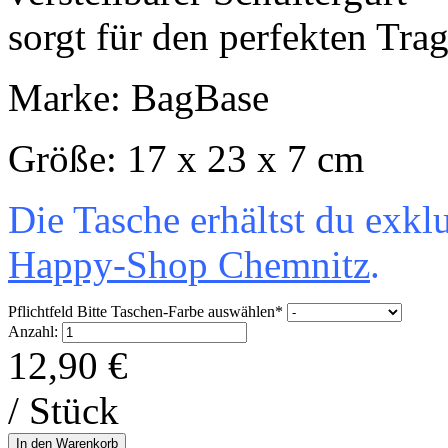
sorgt für den perfekten Tra
Marke: BagBase
Größe: 17 x 23 x 7 cm
Die Tasche erhältst du exk
Happy-Shop Chemnitz
.
Pflichtfeld
Bitte Taschen-Farbe auswählen
*
Anzahl:
12,90
€
/ Stück