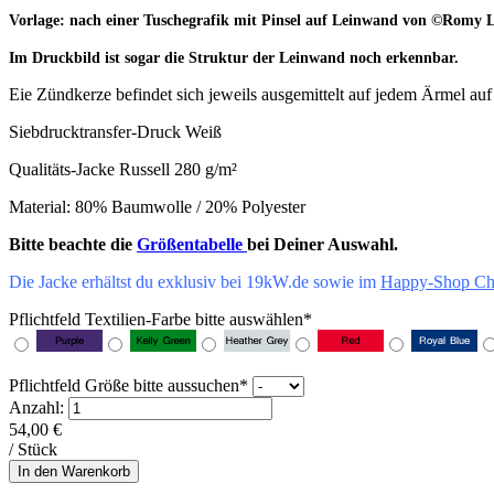
Vorlage:
nach einer Tuschegrafik mit Pinsel auf Leinwand
von
©
Romy L
Im Druckbild ist sogar die Struktur der Leinwand noch erkennbar.
Eie Zündkerze befindet sich jeweils ausgemittelt auf jedem Ärmel au
Siebdrucktransfer-Druck Weiß
Qualitäts-Jacke Russell 280 g/m²
Material: 80% Baumwolle / 20% Polyester
Bitte beachte die
Größentabelle
bei Deiner Auswahl.
Die Jacke erhältst du exklusiv bei 19kW.de sowie im
Happy-Shop Ch
Pflichtfeld
Textilien-Farbe bitte auswählen
*
Pflichtfeld
Größe bitte aussuchen
*
Anzahl:
54,00
€
/ Stück