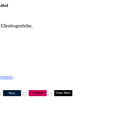
öbel
f Ellenbogenhöhe.
emnitz
.