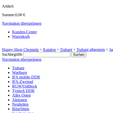
Artikel:
Summe:
0,00
€
Navigation überspringen
Kunden-Center
Warenkorb
Happy-Shop Chemnitz
>
Katalog
>
Trabant
>
Trabant allgemein
>
Ja
Suchbegriffe
Navigation überspringen
Trabant
Wartburg
IFA mobile-DDR
IFA-Zweirad
RGW/Ostblock
Typisch DDR
Alles Osten
Aktionen
Neuheiten
BöseShirts