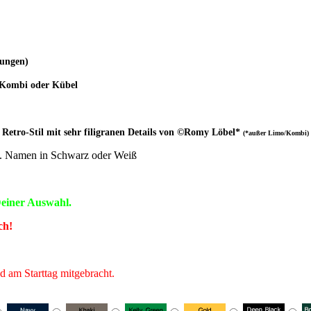
kungen)
 Kombi oder Kübel
Retro-Stil mit sehr filigranen Details von
©
Romy
Löbel*
(*außer Limo/Kombi)
tl. Namen in Schwarz oder Weiß
Deiner Auswahl.
ch!
d am Starttag mitgebracht.