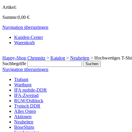
Artikel:
Summe:
0,00
€
Navigation überspringen
Kunden-Center
Warenkorb
Happy-Shop Chemnitz
>
Katalog
>
Neuheiten
>
Hochwertiges T-Shir
Suchbegriffe
Navigation überspringen
Trabant
Wartburg
IFA mobile-DDR
IFA-Zweirad
RGW/Ostblock
Typisch DDR
Alles Osten
Aktionen
Neuheiten
BöseShirts