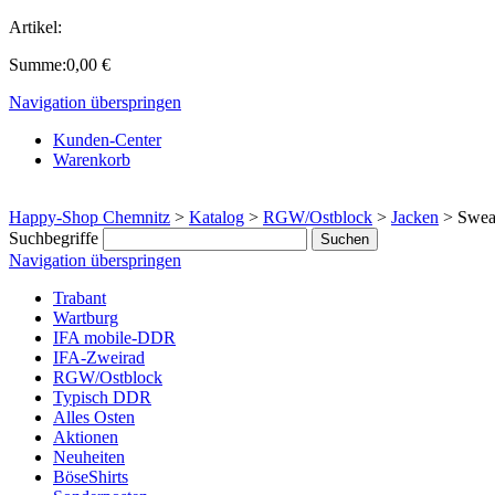
Artikel:
Summe:
0,00
€
Navigation überspringen
Kunden-Center
Warenkorb
Happy-Shop Chemnitz
>
Katalog
>
RGW/Ostblock
>
Jacken
>
Swea
Suchbegriffe
Navigation überspringen
Trabant
Wartburg
IFA mobile-DDR
IFA-Zweirad
RGW/Ostblock
Typisch DDR
Alles Osten
Aktionen
Neuheiten
BöseShirts