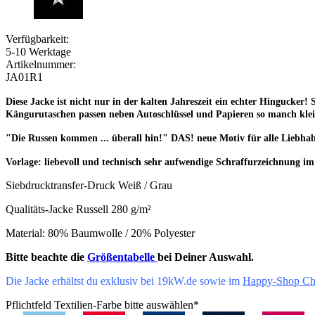
Verfügbarkeit:
5-10 Werktage
Artikelnummer:
JA01R1
Diese Jacke ist nicht nur in der kalten Jahreszeit ein echter Hingucke
Kängurutaschen passen neben Autoschlüssel und Papieren so manch klei
"Die Russen kommen ... überall hin!" DAS! neue Motiv für alle Liebhab
Vorlage: liebevoll und technisch sehr aufwendige Schraffurzeichnung im 
Siebdrucktransfer-Druck Weiß / Grau
Qualitäts-Jacke Russell 280 g/m²
Material: 80% Baumwolle / 20% Polyester
Bitte beachte die
Größentabelle
bei Deiner Auswahl.
Die Jacke erhältst du exklusiv bei 19kW.de sowie im
Happy-Shop Ch
Pflichtfeld
Textilien-Farbe bitte auswählen
*