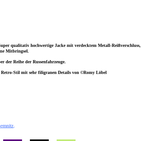
r! Super qualitativ hochwertige Jacke mit verdecktem Metall-Reißverschlu
ne Mitbringsel.
er der Reihe der Russenfahrzeuge.
Retro-Stil mit sehr filigranen Details von
©
Romy Löbel
emnitz
.